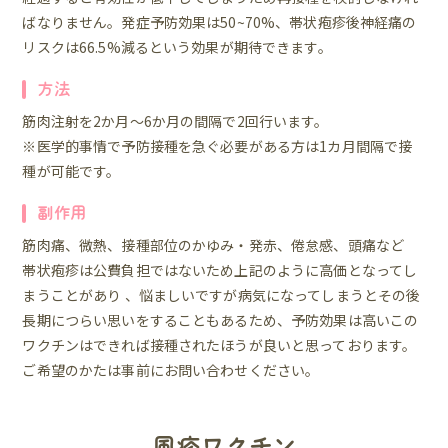
ばなりません。発症予防効果は50~70%、帯状疱疹後神経痛の
リスクは66.5%減るという効果が期待できます。
方法
筋肉注射を2か月～6か月の間隔で2回行います。
※医学的事情で予防接種を急ぐ必要がある方は1カ月間隔で接
種が可能です。
副作用
筋肉痛、微熱、接種部位のかゆみ・発赤、倦怠感、頭痛など
帯状疱疹は公費負担ではないため上記のように高価となってし
まうことがあり 、悩ましいですが病気になってしまうとその後
長期につらい思いをすることもあるため、予防効果は高いこの
ワクチンはできれば接種されたほうが良いと思っております。
ご希望のかたは事前にお問い合わせください。
風疹ワクチン