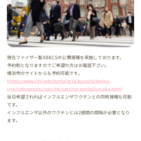
現在ファイザー製XBB1.5の公費接種を実施しております。
予約制となりますのでご希望の方はお電話下さい。
横浜市のサイトからも予約可能です。
https://www.city.yokohama.lg.jp/kurashi/kenko-
iryo/yobosesshu/vaccine/vaccine-portal/yoyaku.html
当日希望されればインフルエンザワクチンとの同時接種も可能
です。
インフルエンザ以外のワクチンとは2週間の間隔が必要となり
ます。