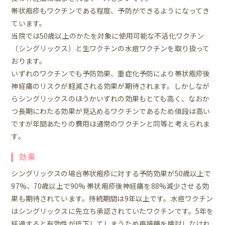
帯状疱疹もワクチンである程度、予防ができるようになってき
ています。
当院では50歳以上のかたを対象に使用可能な不活化ワクチン
（シングリックス）と生ワクチンの水痘ワクチンを取り扱って
おります。
いずれのワクチンでも予防効果、重症化予防により帯状疱疹後
神経痛のリスクが軽減される効果が期待されます。しかしなが
らシングリックスのほうかいずれの効果もとても高く、なおか
つ長期にわたる効果が見込めるワクチンであるため値段は高い
ですが年間あたりの費用は通常のワクチンと同等と考えられま
す。
効果
シングリックスの場合帯状疱疹に対する予防効果が50歳以上で
97%、70歳以上で90% 帯状疱疹後神経痛を88%減少させる効
果も期待されています。持続期間は9年以上です。水痘ワクチン
はシングリックスに先立ち承認されていたワクチンです。5年を
経過すると有効性が低下してしまうため再接種を検討しなけれ