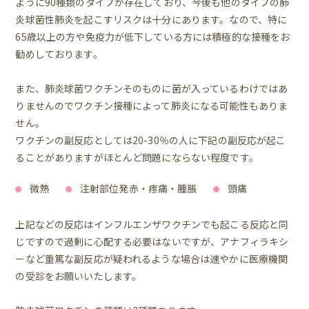
ように90種類のタイプが存在しており、今後も他のタイプの肺
炎球菌性肺炎を起こすリスクは十分にあります。なので、特に
65歳以上の方や免疫力が低下している方には積極的な接種をお
勧めしております。
また、肺炎球菌ワクチンそのものに菌が入っているわけではあ
りませんのでワクチン接種によって肺炎になる可能性もありま
せん。
ワクチンの副反応としては20-30％の人に下記の副反応が起こ
ることがありますがほとんど問題にならない程度です。
微熱
注射部位発赤・疼痛・腫脹
頭痛
上記などの反応はインフルエンザワクチンでも起こる反応と同
じですので過剰に心配する必要はないですが、アナフィラキシ
ーなど重篤な副反応が疑われるような場合は速やかに医療機関
の受診をお願いいたします。