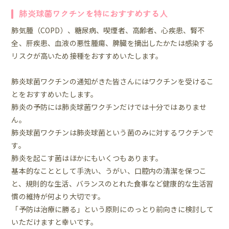
肺炎球菌ワクチンを特におすすめする人
肺気腫（COPD）、糖尿病、喫煙者、高齢者、心疾患、腎不
全、肝疾患、血液の悪性腫瘍、脾臓を摘出したかたは感染する
リスクが高いため接種をおすすめいたします。
肺炎球菌ワクチンの通知がきた皆さんにはワクチンを受けるこ
とをおすすめいたします。
肺炎の予防には肺炎球菌ワクチンだけでは十分ではありませ
ん。
肺炎球菌ワクチンは肺炎球菌という菌のみに対するワクチンで
す。
肺炎を起こす菌はほかにもいくつもあります。
基本的なこととして手洗い、うがい、口腔内の清潔を保つこ
と、規則的な生活、バランスのとれた食事など健康的な生活習
慣の維持が何より大切です。
「予防は治療に勝る」という原則にのっとり前向きに検討して
いただけますと幸いです。