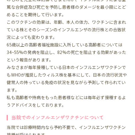
篤な合併症及び死亡を予防し患者様のダメージを最小限にとど
めることを期待して行います。
このワクチンの効果は、年齢、本人の体力、ワクチンに含まれ
ている株とそのシーズンのインフルエンザの流行株との合致状
況によっても変わります。
65歳以上の高齢者福祉施設に入所している高齢者については
34~55%の発病を阻止し、82%の死亡を阻止する効果があった
という報告があります。
みなさまが毎年接種している日本のインフルエンザワクチンで
もWHOが推奨したウィルス株を基本にして、日本の流行状況や
健常人の持っている免疫の状況を見ながら予測して作られてい
ます。
私も高齢者や持病をもった患者様などには毎年必ず接種するよ
うアドバイスをしております。
当院でのインフルエンザワクチンについて
当院では診療時間内なら予約不要で、インフルエンザワクチン
接種が受けられます。