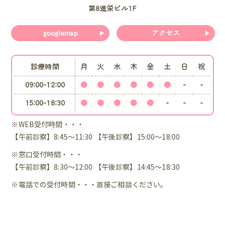
第8進栄ビル1F
googlemap
アクセス
診療時間
月
火
水
木
金
土
日
祝
09:00-12:00
●
●
●
●
●
●
-
-
15:00-18:30
●
●
●
●
●
-
-
-
※WEB受付時間・・・
【午前診察】8:45～11:30 【午後診察】15:00～18:00
※窓口受付時間・・・
【午前診察】8:30～12:00 【午後診察】14:45～18:30
※電話での受付時間・・・直接ご相談ください。